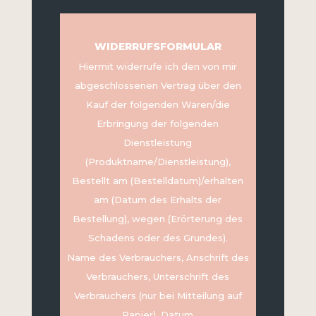
WIDERRUFSFORMULAR
Hiermit widerrufe ich den von mir
abgeschlossenen Vertrag über den
Kauf der folgenden Waren/die
Erbringung der folgenden
Dienstleistung
(Produktname/Dienstleistung),
Bestellt am (Bestelldatum)/erhalten
am (Datum des Erhalts der
Bestellung), wegen (Erörterung des
Schadens oder des Grundes).
Name des Verbrauchers, Anschrift des
Verbrauchers, Unterschrift des
Verbrauchers (nur bei Mitteilung auf
Papier), Datum